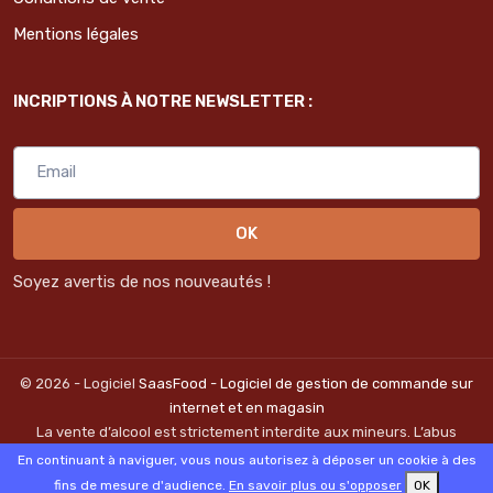
Mentions légales
INCRIPTIONS À NOTRE NEWSLETTER :
OK
Soyez avertis de nos nouveautés !
© 2026 - Logiciel
SaasFood - Logiciel de gestion de commande sur
internet et en magasin
La vente d’alcool est strictement interdite aux mineurs. L’abus
d’alcool est dangereux pour la santé. A consommer avec
En continuant à naviguer, vous nous autorisez à déposer un cookie à des
modération.
fins de mesure d'audience.
En savoir plus ou s'opposer
OK