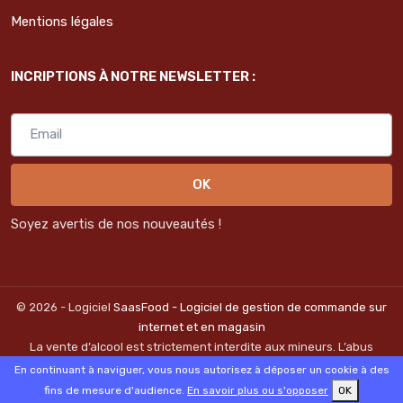
Mentions légales
INCRIPTIONS À NOTRE NEWSLETTER :
OK
Soyez avertis de nos nouveautés !
© 2026 - Logiciel
SaasFood - Logiciel de gestion de commande sur
internet et en magasin
La vente d’alcool est strictement interdite aux mineurs. L’abus
d’alcool est dangereux pour la santé. A consommer avec
En continuant à naviguer, vous nous autorisez à déposer un cookie à des
modération.
fins de mesure d'audience.
En savoir plus ou s'opposer
OK