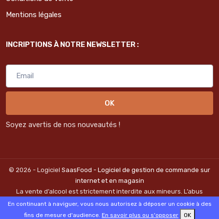
Mentions légales
INCRIPTIONS À NOTRE NEWSLETTER :
OK
Soyez avertis de nos nouveautés !
© 2026 - Logiciel
SaasFood - Logiciel de gestion de commande sur
internet et en magasin
La vente d’alcool est strictement interdite aux mineurs. L’abus
d’alcool est dangereux pour la santé. A consommer avec
En continuant à naviguer, vous nous autorisez à déposer un cookie à des
modération.
fins de mesure d'audience.
En savoir plus ou s'opposer
OK