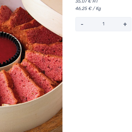
35,07 € HT
46,25 € / Kg
-
+